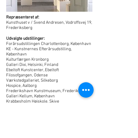
Repræsenteret af:
Kunsthuset v / Svend Andresen, Vodroffsvej 19,
Frederiksberg
Udvalgte udstillinger:
Forårsudstillingen Charlottenborg, København
KE - Kunstnernes Efterårsudstilling,
København
Kulturfærgen Kronborg
Galleri Dixi, Helsinki, Finland
Ebeltoft Kunstcenter, Ebeltoft
Filosofgangen, Odense
Værkstedgalleriet, Silkeborg
Hospice, Aalborg
Frederikshavn Kunstmuseum, Frederikshavn
Galleri Kellum, København
Krabbesholm Højskole, Skive
Påskeudstilling Brønderslev, Brønderslev
Galleri Uggerby, Lønstrup
Galleri Visby, Lønstrup
Dronninglund Kunstcenter
Års Kunstmuseum, Års
Julemarked Danmarks Designmuseum,