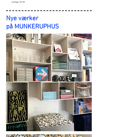
Nye værker
på
M
UNKERUPHUS